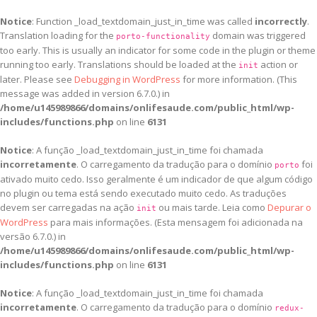
Notice
: Function _load_textdomain_just_in_time was called
incorrectly
.
Translation loading for the
domain was triggered
porto-functionality
too early. This is usually an indicator for some code in the plugin or theme
running too early. Translations should be loaded at the
action or
init
later. Please see
Debugging in WordPress
for more information. (This
message was added in version 6.7.0.) in
/home/u145989866/domains/onlifesaude.com/public_html/wp-
includes/functions.php
on line
6131
Notice
: A função _load_textdomain_just_in_time foi chamada
incorretamente
. O carregamento da tradução para o domínio
foi
porto
ativado muito cedo. Isso geralmente é um indicador de que algum código
no plugin ou tema está sendo executado muito cedo. As traduções
devem ser carregadas na ação
ou mais tarde. Leia como
Depurar o
init
WordPress
para mais informações. (Esta mensagem foi adicionada na
versão 6.7.0.) in
/home/u145989866/domains/onlifesaude.com/public_html/wp-
includes/functions.php
on line
6131
Notice
: A função _load_textdomain_just_in_time foi chamada
incorretamente
. O carregamento da tradução para o domínio
redux-