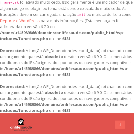
foi ativado muito cedo. Isso geralmente é um indicador de que
framework
algum código no plugin ou tema está sendo executado muito cedo. As
traduções devem ser carregadas na ação
ou mais tarde. Leia como
init
Depurar o WordPress
para mais informações. (Esta mensagem foi
adicionada na versão 6.7.0.) in
/home/u145989866/domains/onlifesaude.com/public_html/wp-
includes/functions.php
on line
6131
Deprecated
: A função WP_Dependencies->add_data() foi chamada com
um argumento que está
obsoleto
desde a versão 6.9.0! Os comentários
condicionais do IE são ignorados por todos os navegadores compatíveis.
in
/home/u145989866/domains/onlifesaude.com/public_html/wp-
includes/functions.php
on line
6131
Deprecated
: A função WP_Dependencies->add_data() foi chamada com
um argumento que está
obsoleto
desde a versão 6.9.0! Os comentários
condicionais do IE são ignorados por todos os navegadores compatíveis.
in
/home/u145989866/domains/onlifesaude.com/public_html/wp-
includes/functions.php
on line
6131