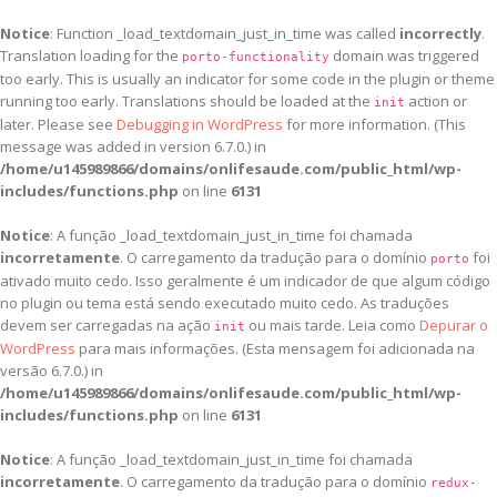
Notice
: Function _load_textdomain_just_in_time was called
incorrectly
.
Translation loading for the
domain was triggered
porto-functionality
too early. This is usually an indicator for some code in the plugin or theme
running too early. Translations should be loaded at the
action or
init
later. Please see
Debugging in WordPress
for more information. (This
message was added in version 6.7.0.) in
/home/u145989866/domains/onlifesaude.com/public_html/wp-
includes/functions.php
on line
6131
Notice
: A função _load_textdomain_just_in_time foi chamada
incorretamente
. O carregamento da tradução para o domínio
foi
porto
ativado muito cedo. Isso geralmente é um indicador de que algum código
no plugin ou tema está sendo executado muito cedo. As traduções
devem ser carregadas na ação
ou mais tarde. Leia como
Depurar o
init
WordPress
para mais informações. (Esta mensagem foi adicionada na
versão 6.7.0.) in
/home/u145989866/domains/onlifesaude.com/public_html/wp-
includes/functions.php
on line
6131
Notice
: A função _load_textdomain_just_in_time foi chamada
incorretamente
. O carregamento da tradução para o domínio
redux-