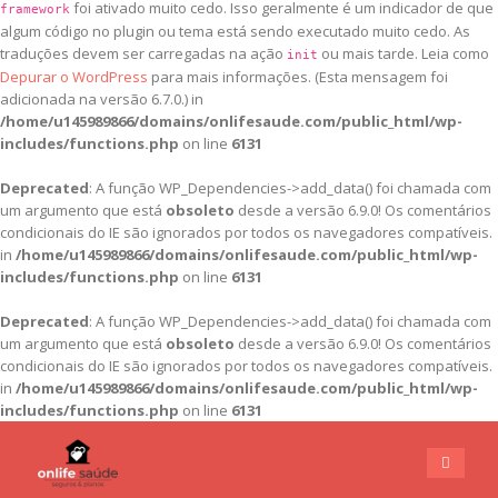
foi ativado muito cedo. Isso geralmente é um indicador de que
framework
algum código no plugin ou tema está sendo executado muito cedo. As
traduções devem ser carregadas na ação
ou mais tarde. Leia como
init
Depurar o WordPress
para mais informações. (Esta mensagem foi
adicionada na versão 6.7.0.) in
/home/u145989866/domains/onlifesaude.com/public_html/wp-
includes/functions.php
on line
6131
Deprecated
: A função WP_Dependencies->add_data() foi chamada com
um argumento que está
obsoleto
desde a versão 6.9.0! Os comentários
condicionais do IE são ignorados por todos os navegadores compatíveis.
in
/home/u145989866/domains/onlifesaude.com/public_html/wp-
includes/functions.php
on line
6131
Deprecated
: A função WP_Dependencies->add_data() foi chamada com
um argumento que está
obsoleto
desde a versão 6.9.0! Os comentários
condicionais do IE são ignorados por todos os navegadores compatíveis.
in
/home/u145989866/domains/onlifesaude.com/public_html/wp-
includes/functions.php
on line
6131