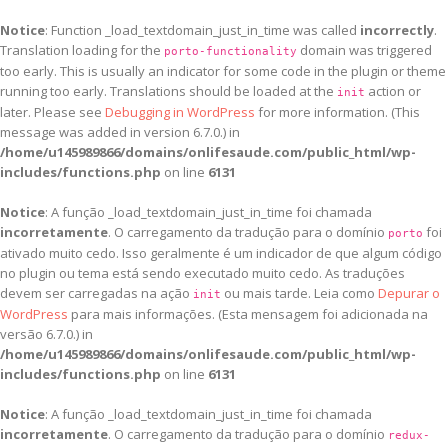
Notice
: Function _load_textdomain_just_in_time was called
incorrectly
.
Translation loading for the
domain was triggered
porto-functionality
too early. This is usually an indicator for some code in the plugin or theme
running too early. Translations should be loaded at the
action or
init
later. Please see
Debugging in WordPress
for more information. (This
message was added in version 6.7.0.) in
/home/u145989866/domains/onlifesaude.com/public_html/wp-
includes/functions.php
on line
6131
Notice
: A função _load_textdomain_just_in_time foi chamada
incorretamente
. O carregamento da tradução para o domínio
foi
porto
ativado muito cedo. Isso geralmente é um indicador de que algum código
no plugin ou tema está sendo executado muito cedo. As traduções
devem ser carregadas na ação
ou mais tarde. Leia como
Depurar o
init
WordPress
para mais informações. (Esta mensagem foi adicionada na
versão 6.7.0.) in
/home/u145989866/domains/onlifesaude.com/public_html/wp-
includes/functions.php
on line
6131
Notice
: A função _load_textdomain_just_in_time foi chamada
incorretamente
. O carregamento da tradução para o domínio
redux-