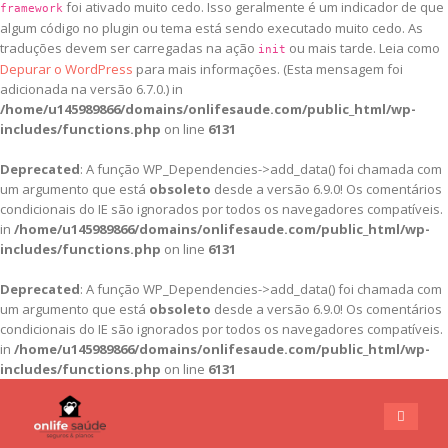
foi ativado muito cedo. Isso geralmente é um indicador de que
framework
algum código no plugin ou tema está sendo executado muito cedo. As
traduções devem ser carregadas na ação
ou mais tarde. Leia como
init
Depurar o WordPress
para mais informações. (Esta mensagem foi
adicionada na versão 6.7.0.) in
/home/u145989866/domains/onlifesaude.com/public_html/wp-
includes/functions.php
on line
6131
Deprecated
: A função WP_Dependencies->add_data() foi chamada com
um argumento que está
obsoleto
desde a versão 6.9.0! Os comentários
condicionais do IE são ignorados por todos os navegadores compatíveis.
in
/home/u145989866/domains/onlifesaude.com/public_html/wp-
includes/functions.php
on line
6131
Deprecated
: A função WP_Dependencies->add_data() foi chamada com
um argumento que está
obsoleto
desde a versão 6.9.0! Os comentários
condicionais do IE são ignorados por todos os navegadores compatíveis.
in
/home/u145989866/domains/onlifesaude.com/public_html/wp-
includes/functions.php
on line
6131