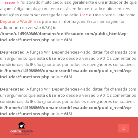
foi ativado muito cedo. Isso geralmente é um indicador de que
framework
algum código no plugin ou tema está sendo executado muito cedo. As
traduções devem ser carregadas na ação
ou mais tarde. Leia como
init
Depurar o WordPress
para mais informações. (Esta mensagem foi
adicionada na versão 6.7.0.) in
/home/u145989866/domains/onlifesaude.com/public_html/wp-
includes/functions.php
on line
6131
Deprecated
: A função WP_Dependencies->add_data() foi chamada com
um argumento que está
obsoleto
desde a versão 6.9.0! Os comentários
condicionais do IE são ignorados por todos os navegadores compatíveis.
in
/home/u145989866/domains/onlifesaude.com/public_html/wp-
includes/functions.php
on line
6131
Deprecated
: A função WP_Dependencies->add_data() foi chamada com
um argumento que está
obsoleto
desde a versão 6.9.0! Os comentários
condicionais do IE são ignorados por todos os navegadores compatíveis.
in
/home/u145989866/domains/onlifesaude.com/public_html/wp-
includes/functions.php
on line
6131