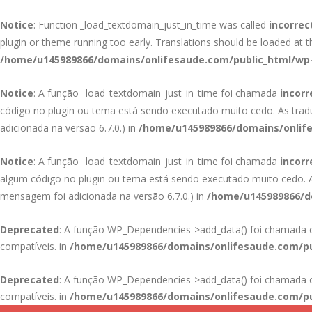
Notice
: Function _load_textdomain_just_in_time was called
incorrec
plugin or theme running too early. Translations should be loaded at 
/home/u145989866/domains/onlifesaude.com/public_html/wp-
Notice
: A função _load_textdomain_just_in_time foi chamada
incor
código no plugin ou tema está sendo executado muito cedo. As tra
adicionada na versão 6.7.0.) in
/home/u145989866/domains/onlife
Notice
: A função _load_textdomain_just_in_time foi chamada
incor
algum código no plugin ou tema está sendo executado muito cedo.
mensagem foi adicionada na versão 6.7.0.) in
/home/u145989866/do
Deprecated
: A função WP_Dependencies->add_data() foi chamad
compatíveis. in
/home/u145989866/domains/onlifesaude.com/pu
Deprecated
: A função WP_Dependencies->add_data() foi chamad
compatíveis. in
/home/u145989866/domains/onlifesaude.com/pu