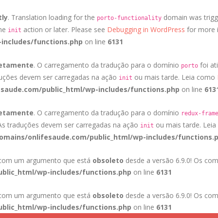
tly
. Translation loading for the
domain was trigge
porto-functionality
the
action or later. Please see
Debugging in WordPress
for more i
init
includes/functions.php
on line
6131
retamente
. O carregamento da tradução para o domínio
foi at
porto
duções devem ser carregadas na ação
ou mais tarde. Leia como
init
saude.com/public_html/wp-includes/functions.php
on line
613
retamente
. O carregamento da tradução para o domínio
redux-fram
 As traduções devem ser carregadas na ação
ou mais tarde. Lei
init
mains/onlifesaude.com/public_html/wp-includes/functions.
a com um argumento que está
obsoleto
desde a versão 6.9.0! Os com
blic_html/wp-includes/functions.php
on line
6131
a com um argumento que está
obsoleto
desde a versão 6.9.0! Os com
blic_html/wp-includes/functions.php
on line
6131