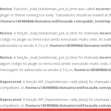
Notice
: Function _load_textdomain_just_in_time was called
incorrec
plugin or theme running too early. Translations should be loaded at 
/home/u145989866/domains/onlifesaude.com/public_html/wp-
Notice
: A função _load_textdomain_just_in_time foi chamada
incor
código no plugin ou tema está sendo executado muito cedo. As tra
adicionada na versão 6.7.0.) in
/home/u145989866/domains/onlife
Notice
: A função _load_textdomain_just_in_time foi chamada
incor
algum código no plugin ou tema está sendo executado muito cedo.
mensagem foi adicionada na versão 6.7.0.) in
/home/u145989866/do
Deprecated
: A função WP_Dependencies->add_data() foi chamad
compatíveis. in
/home/u145989866/domains/onlifesaude.com/pu
Deprecated
: A função WP_Dependencies->add_data() foi chamad
compatíveis. in
/home/u145989866/domains/onlifesaude.com/pu