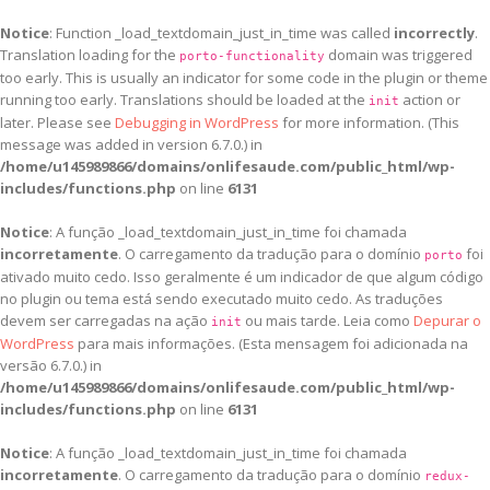
Notice
: Function _load_textdomain_just_in_time was called
incorrectly
.
Translation loading for the
domain was triggered
porto-functionality
too early. This is usually an indicator for some code in the plugin or theme
running too early. Translations should be loaded at the
action or
init
later. Please see
Debugging in WordPress
for more information. (This
message was added in version 6.7.0.) in
/home/u145989866/domains/onlifesaude.com/public_html/wp-
includes/functions.php
on line
6131
Notice
: A função _load_textdomain_just_in_time foi chamada
incorretamente
. O carregamento da tradução para o domínio
foi
porto
ativado muito cedo. Isso geralmente é um indicador de que algum código
no plugin ou tema está sendo executado muito cedo. As traduções
devem ser carregadas na ação
ou mais tarde. Leia como
Depurar o
init
WordPress
para mais informações. (Esta mensagem foi adicionada na
versão 6.7.0.) in
/home/u145989866/domains/onlifesaude.com/public_html/wp-
includes/functions.php
on line
6131
Notice
: A função _load_textdomain_just_in_time foi chamada
incorretamente
. O carregamento da tradução para o domínio
redux-