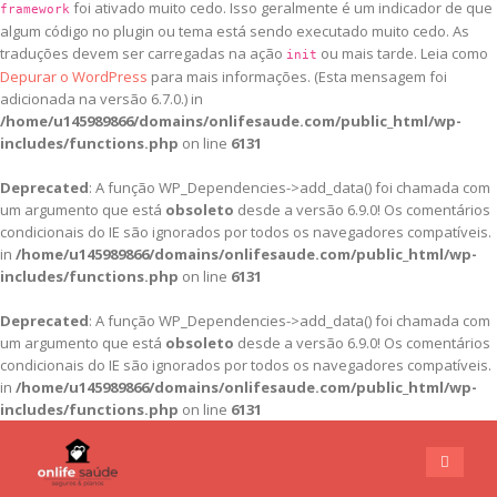
foi ativado muito cedo. Isso geralmente é um indicador de que
framework
algum código no plugin ou tema está sendo executado muito cedo. As
traduções devem ser carregadas na ação
ou mais tarde. Leia como
init
Depurar o WordPress
para mais informações. (Esta mensagem foi
adicionada na versão 6.7.0.) in
/home/u145989866/domains/onlifesaude.com/public_html/wp-
includes/functions.php
on line
6131
Deprecated
: A função WP_Dependencies->add_data() foi chamada com
um argumento que está
obsoleto
desde a versão 6.9.0! Os comentários
condicionais do IE são ignorados por todos os navegadores compatíveis.
in
/home/u145989866/domains/onlifesaude.com/public_html/wp-
includes/functions.php
on line
6131
Deprecated
: A função WP_Dependencies->add_data() foi chamada com
um argumento que está
obsoleto
desde a versão 6.9.0! Os comentários
condicionais do IE são ignorados por todos os navegadores compatíveis.
in
/home/u145989866/domains/onlifesaude.com/public_html/wp-
includes/functions.php
on line
6131