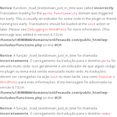
Notice
: Function _load_textdomain_just_in_time was called
incorrectly
.
Translation loading for the
domain was triggered
porto-functionality
too early. This is usually an indicator for some code in the plugin or theme
running too early. Translations should be loaded at the
action or
init
later. Please see
Debugging in WordPress
for more information. (This
message was added in version 6.7.0.) in
/home/u145989866/domains/onlifesaude.com/public_html/wp-
includes/functions.php
on line
6131
Notice
: A função _load_textdomain_just_in_time foi chamada
incorretamente
. O carregamento da tradução para o domínio
foi
porto
ativado muito cedo. Isso geralmente é um indicador de que algum código
no plugin ou tema está sendo executado muito cedo. As traduções
devem ser carregadas na ação
ou mais tarde. Leia como
Depurar o
init
WordPress
para mais informações. (Esta mensagem foi adicionada na
versão 6.7.0.) in
/home/u145989866/domains/onlifesaude.com/public_html/wp-
includes/functions.php
on line
6131
Notice
: A função _load_textdomain_just_in_time foi chamada
incorretamente
. O carregamento da tradução para o domínio
redux-