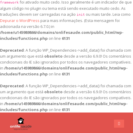
foi ativado muito cedo. Isso geralmente é um indicador de que
framework
algum código no plugin ou tema está sendo executado muito cedo. As
traduções devem ser carregadas na ação
ou mais tarde. Leia como
init
Depurar o WordPress
para mais informações. (Esta mensagem foi
adicionada na versão 6.7.0.) in
/home/u145989866/domains/onlifesaude.com/public_html/wp-
includes/functions.php
on line
6131
Deprecated
: A função WP_Dependencies->add_data() foi chamada com
um argumento que está
obsoleto
desde a versão 6.9.0! Os comentários
condicionais do IE são ignorados por todos os navegadores compatíveis.
in
/home/u145989866/domains/onlifesaude.com/public_html/wp-
includes/functions.php
on line
6131
Deprecated
: A função WP_Dependencies->add_data() foi chamada com
um argumento que está
obsoleto
desde a versão 6.9.0! Os comentários
condicionais do IE são ignorados por todos os navegadores compatíveis.
in
/home/u145989866/domains/onlifesaude.com/public_html/wp-
includes/functions.php
on line
6131