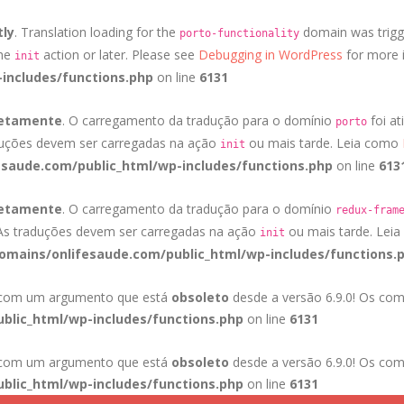
tly
. Translation loading for the
domain was trigge
porto-functionality
the
action or later. Please see
Debugging in WordPress
for more i
init
includes/functions.php
on line
6131
retamente
. O carregamento da tradução para o domínio
foi at
porto
duções devem ser carregadas na ação
ou mais tarde. Leia como
init
saude.com/public_html/wp-includes/functions.php
on line
613
retamente
. O carregamento da tradução para o domínio
redux-fram
 As traduções devem ser carregadas na ação
ou mais tarde. Lei
init
mains/onlifesaude.com/public_html/wp-includes/functions.
a com um argumento que está
obsoleto
desde a versão 6.9.0! Os com
blic_html/wp-includes/functions.php
on line
6131
a com um argumento que está
obsoleto
desde a versão 6.9.0! Os com
blic_html/wp-includes/functions.php
on line
6131