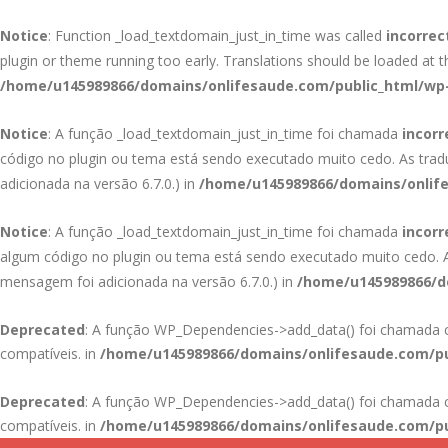
Notice
: Function _load_textdomain_just_in_time was called
incorrec
plugin or theme running too early. Translations should be loaded at 
/home/u145989866/domains/onlifesaude.com/public_html/wp-
Notice
: A função _load_textdomain_just_in_time foi chamada
incor
código no plugin ou tema está sendo executado muito cedo. As tra
adicionada na versão 6.7.0.) in
/home/u145989866/domains/onlife
Notice
: A função _load_textdomain_just_in_time foi chamada
incor
algum código no plugin ou tema está sendo executado muito cedo.
mensagem foi adicionada na versão 6.7.0.) in
/home/u145989866/do
Deprecated
: A função WP_Dependencies->add_data() foi chamad
compatíveis. in
/home/u145989866/domains/onlifesaude.com/pu
Deprecated
: A função WP_Dependencies->add_data() foi chamad
compatíveis. in
/home/u145989866/domains/onlifesaude.com/pu