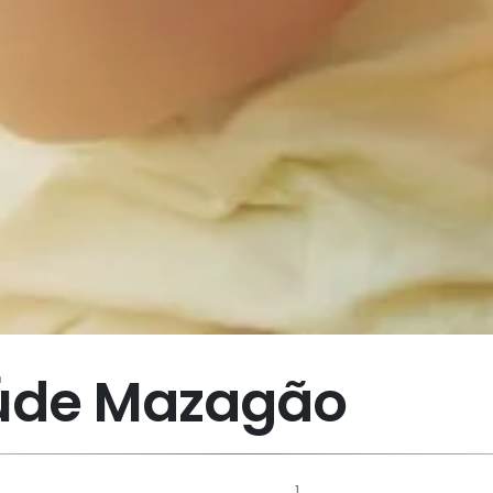
aúde Mazagão