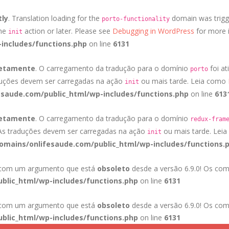
tly
. Translation loading for the
domain was trigge
porto-functionality
the
action or later. Please see
Debugging in WordPress
for more i
init
includes/functions.php
on line
6131
retamente
. O carregamento da tradução para o domínio
foi at
porto
duções devem ser carregadas na ação
ou mais tarde. Leia como
init
saude.com/public_html/wp-includes/functions.php
on line
613
retamente
. O carregamento da tradução para o domínio
redux-fram
 As traduções devem ser carregadas na ação
ou mais tarde. Lei
init
mains/onlifesaude.com/public_html/wp-includes/functions.
a com um argumento que está
obsoleto
desde a versão 6.9.0! Os com
blic_html/wp-includes/functions.php
on line
6131
a com um argumento que está
obsoleto
desde a versão 6.9.0! Os com
blic_html/wp-includes/functions.php
on line
6131