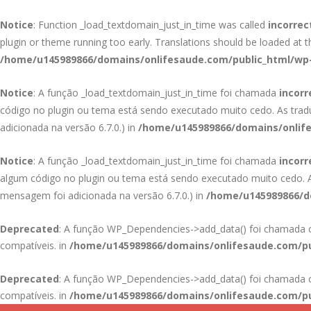
Notice
: Function _load_textdomain_just_in_time was called
incorrec
plugin or theme running too early. Translations should be loaded at 
/home/u145989866/domains/onlifesaude.com/public_html/wp-
Notice
: A função _load_textdomain_just_in_time foi chamada
incor
código no plugin ou tema está sendo executado muito cedo. As tra
adicionada na versão 6.7.0.) in
/home/u145989866/domains/onlife
Notice
: A função _load_textdomain_just_in_time foi chamada
incor
algum código no plugin ou tema está sendo executado muito cedo.
mensagem foi adicionada na versão 6.7.0.) in
/home/u145989866/do
Deprecated
: A função WP_Dependencies->add_data() foi chamad
compatíveis. in
/home/u145989866/domains/onlifesaude.com/pu
Deprecated
: A função WP_Dependencies->add_data() foi chamad
compatíveis. in
/home/u145989866/domains/onlifesaude.com/pu