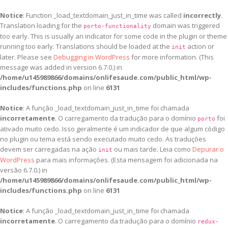
Notice
: Function _load_textdomain_just_in_time was called
incorrectly
.
Translation loading for the
domain was triggered
porto-functionality
too early. This is usually an indicator for some code in the plugin or theme
running too early. Translations should be loaded at the
action or
init
later. Please see
Debugging in WordPress
for more information. (This
message was added in version 6.7.0.) in
/home/u145989866/domains/onlifesaude.com/public_html/wp-
includes/functions.php
on line
6131
Notice
: A função _load_textdomain_just_in_time foi chamada
incorretamente
. O carregamento da tradução para o domínio
foi
porto
ativado muito cedo. Isso geralmente é um indicador de que algum código
no plugin ou tema está sendo executado muito cedo. As traduções
devem ser carregadas na ação
ou mais tarde. Leia como
Depurar o
init
WordPress
para mais informações. (Esta mensagem foi adicionada na
versão 6.7.0.) in
/home/u145989866/domains/onlifesaude.com/public_html/wp-
includes/functions.php
on line
6131
Notice
: A função _load_textdomain_just_in_time foi chamada
incorretamente
. O carregamento da tradução para o domínio
redux-