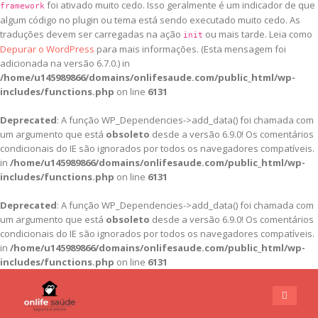
foi ativado muito cedo. Isso geralmente é um indicador de que
framework
algum código no plugin ou tema está sendo executado muito cedo. As
traduções devem ser carregadas na ação
ou mais tarde. Leia como
init
Depurar o WordPress
para mais informações. (Esta mensagem foi
adicionada na versão 6.7.0.) in
/home/u145989866/domains/onlifesaude.com/public_html/wp-
includes/functions.php
on line
6131
Deprecated
: A função WP_Dependencies->add_data() foi chamada com
um argumento que está
obsoleto
desde a versão 6.9.0! Os comentários
condicionais do IE são ignorados por todos os navegadores compatíveis.
in
/home/u145989866/domains/onlifesaude.com/public_html/wp-
includes/functions.php
on line
6131
Deprecated
: A função WP_Dependencies->add_data() foi chamada com
um argumento que está
obsoleto
desde a versão 6.9.0! Os comentários
condicionais do IE são ignorados por todos os navegadores compatíveis.
in
/home/u145989866/domains/onlifesaude.com/public_html/wp-
includes/functions.php
on line
6131