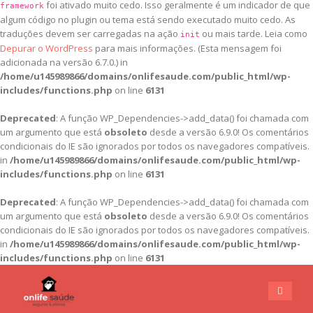
foi ativado muito cedo. Isso geralmente é um indicador de que
framework
algum código no plugin ou tema está sendo executado muito cedo. As
traduções devem ser carregadas na ação
ou mais tarde. Leia como
init
Depurar o WordPress
para mais informações. (Esta mensagem foi
adicionada na versão 6.7.0.) in
/home/u145989866/domains/onlifesaude.com/public_html/wp-
includes/functions.php
on line
6131
Deprecated
: A função WP_Dependencies->add_data() foi chamada com
um argumento que está
obsoleto
desde a versão 6.9.0! Os comentários
condicionais do IE são ignorados por todos os navegadores compatíveis.
in
/home/u145989866/domains/onlifesaude.com/public_html/wp-
includes/functions.php
on line
6131
Deprecated
: A função WP_Dependencies->add_data() foi chamada com
um argumento que está
obsoleto
desde a versão 6.9.0! Os comentários
condicionais do IE são ignorados por todos os navegadores compatíveis.
in
/home/u145989866/domains/onlifesaude.com/public_html/wp-
includes/functions.php
on line
6131