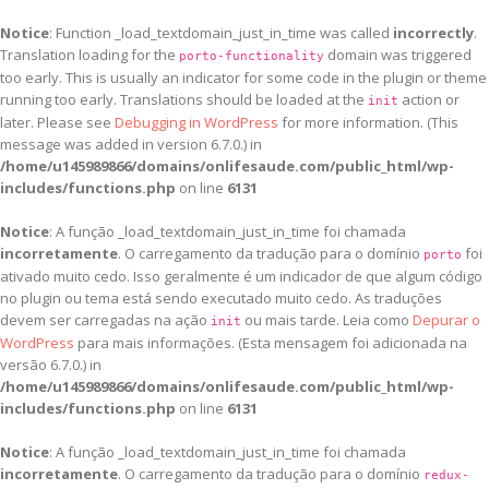
Notice
: Function _load_textdomain_just_in_time was called
incorrectly
.
Translation loading for the
domain was triggered
porto-functionality
too early. This is usually an indicator for some code in the plugin or theme
running too early. Translations should be loaded at the
action or
init
later. Please see
Debugging in WordPress
for more information. (This
message was added in version 6.7.0.) in
/home/u145989866/domains/onlifesaude.com/public_html/wp-
includes/functions.php
on line
6131
Notice
: A função _load_textdomain_just_in_time foi chamada
incorretamente
. O carregamento da tradução para o domínio
foi
porto
ativado muito cedo. Isso geralmente é um indicador de que algum código
no plugin ou tema está sendo executado muito cedo. As traduções
devem ser carregadas na ação
ou mais tarde. Leia como
Depurar o
init
WordPress
para mais informações. (Esta mensagem foi adicionada na
versão 6.7.0.) in
/home/u145989866/domains/onlifesaude.com/public_html/wp-
includes/functions.php
on line
6131
Notice
: A função _load_textdomain_just_in_time foi chamada
incorretamente
. O carregamento da tradução para o domínio
redux-