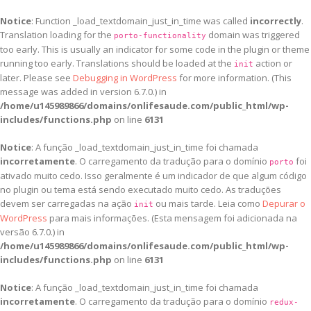
Notice
: Function _load_textdomain_just_in_time was called
incorrectly
.
Translation loading for the
domain was triggered
porto-functionality
too early. This is usually an indicator for some code in the plugin or theme
running too early. Translations should be loaded at the
action or
init
later. Please see
Debugging in WordPress
for more information. (This
message was added in version 6.7.0.) in
/home/u145989866/domains/onlifesaude.com/public_html/wp-
includes/functions.php
on line
6131
Notice
: A função _load_textdomain_just_in_time foi chamada
incorretamente
. O carregamento da tradução para o domínio
foi
porto
ativado muito cedo. Isso geralmente é um indicador de que algum código
no plugin ou tema está sendo executado muito cedo. As traduções
devem ser carregadas na ação
ou mais tarde. Leia como
Depurar o
init
WordPress
para mais informações. (Esta mensagem foi adicionada na
versão 6.7.0.) in
/home/u145989866/domains/onlifesaude.com/public_html/wp-
includes/functions.php
on line
6131
Notice
: A função _load_textdomain_just_in_time foi chamada
incorretamente
. O carregamento da tradução para o domínio
redux-