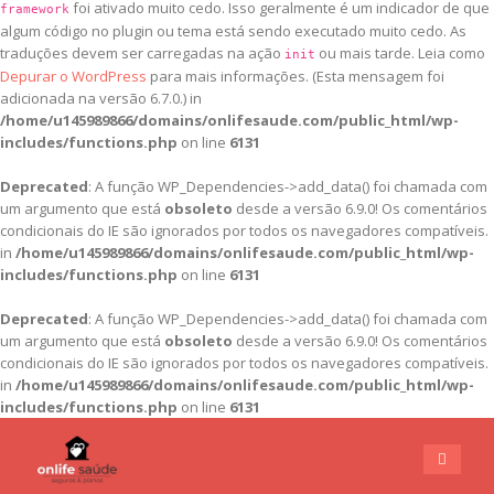
foi ativado muito cedo. Isso geralmente é um indicador de que
framework
algum código no plugin ou tema está sendo executado muito cedo. As
traduções devem ser carregadas na ação
ou mais tarde. Leia como
init
Depurar o WordPress
para mais informações. (Esta mensagem foi
adicionada na versão 6.7.0.) in
/home/u145989866/domains/onlifesaude.com/public_html/wp-
includes/functions.php
on line
6131
Deprecated
: A função WP_Dependencies->add_data() foi chamada com
um argumento que está
obsoleto
desde a versão 6.9.0! Os comentários
condicionais do IE são ignorados por todos os navegadores compatíveis.
in
/home/u145989866/domains/onlifesaude.com/public_html/wp-
includes/functions.php
on line
6131
Deprecated
: A função WP_Dependencies->add_data() foi chamada com
um argumento que está
obsoleto
desde a versão 6.9.0! Os comentários
condicionais do IE são ignorados por todos os navegadores compatíveis.
in
/home/u145989866/domains/onlifesaude.com/public_html/wp-
includes/functions.php
on line
6131